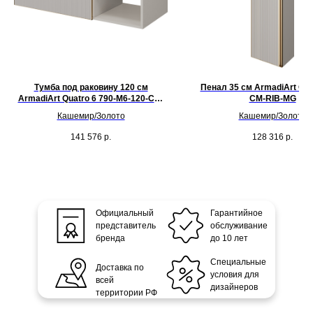
Тумба под раковину 120 см
Пенал 35 см ArmadiArt Qua
ArmadiArt Quatro 6 790-M6-120-CM-
CM-RIB-MG
RIB-MG
Кашемир/Золото
Кашемир/Золото
141 576
р.
128 316
р.
Официальный
Гарантийное
представитель
обслуживание
бренда
до 10 лет
Специальные
Доставка по
условия для
всей
дизайнеров
территории РФ