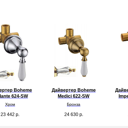
ертер Boheme
Дайвертер Boheme
Дайв
llante 624-SW
Medici 622-SW
Impe
Хром
Бронза
23 442
р.
24 630
р.