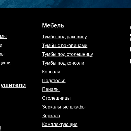
Мебель
емы
Тумбы под раковину
и
Тумбы с раковинами
ры
Тумбы под столешницу
 души
Тумбы под консоли
Консоли
Подстолья
сушители
Пеналы
Столешницы
Зеркальные шкафы
Зеркала
Комплектующие
ы