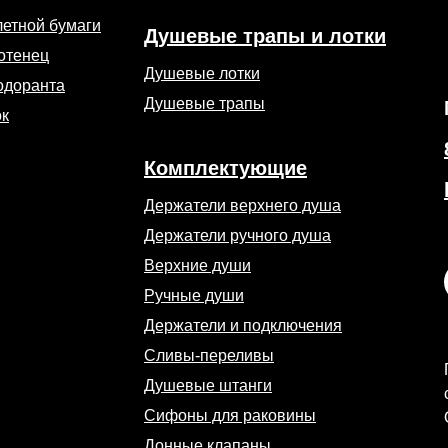
летной бумаги
Душевые трапы и лотки
отенец
Душевые лотки
одоранта
Душевые трапы
ок
Комплектующие
Держатели верхнего душа
Держатели ручного душа
Верхние души
Ручные души
Держатели и подключения
Сливы-переливы
Душевые штанги
Сифоны для раковины
Донные клапаны