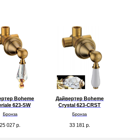
ертер Boheme
Дайвертер Boheme
riale 623-SW
Crystal 623-CRST
Бронза
Бронза
25 027
р.
33 181
р.