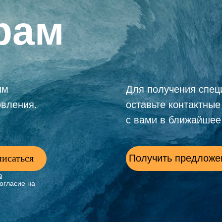
рам
им
Для получения спец
овления.
оставьте контактны
с вами в ближайшее
исаться
Получить предложе
в
огласие на