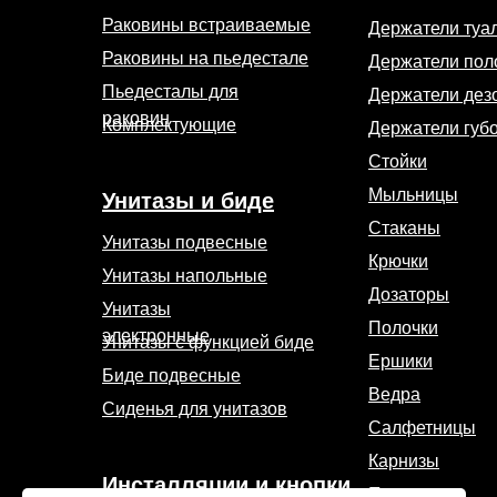
Раковины встраиваемые
Держатели туа
Раковины на пьедестале
Держатели пол
Пьедесталы для
Держатели дез
раковин
Комплектующие
Держатели губ
Стойки
Мыльницы
Унитазы и биде
Стаканы
Унитазы подвесные
Крючки
Унитазы напольные
Дозаторы
Унитазы
Полочки
электронные
Унитазы с функцией биде
Ершики
Биде подвесные
Ведра
Сиденья для унитазов
Салфетницы
Карнизы
Инсталляции и кнопки
Поручни