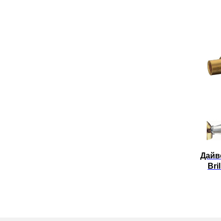
Дайв
Bri