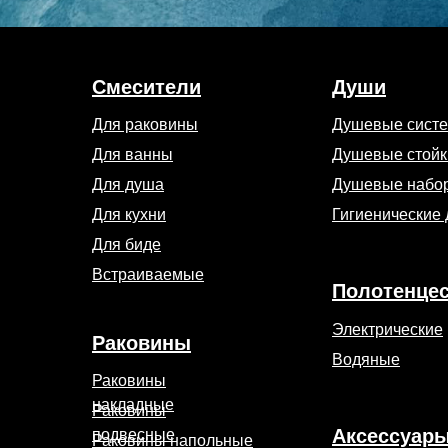
Смесители
Души
Для раковины
Душевые сист
Для ванны
Душевые стойк
Для душа
Душевые набо
Для кухни
Гигиенические
Для биде
Встраиваемые
Полотенце
Электрические
Раковины
Водяные
Раковины
накладные
Раковины
Аксессуар
подвесные
Раковины напольные