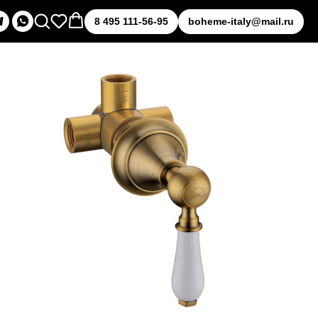
8 495 111-56-95
boheme-italy@mail.ru