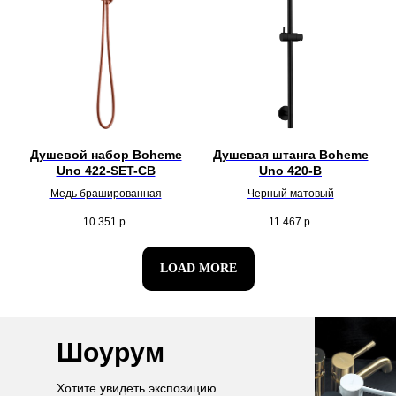
Душевой набор Boheme
Душевая штанга Boheme
Uno 422-SET-CB
Uno 420-B
Медь брашированная
Черный матовый
10 351
р.
11 467
р.
LOAD MORE
Шоурум
Хотите увидеть экспозицию