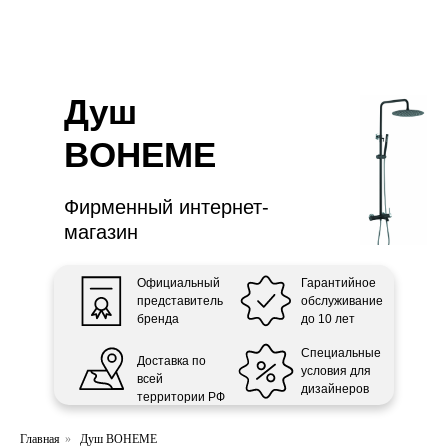
ООО «Интертрейд»
авторизованный интернет-магазин
Душ
BOHEME
Фирменный интернет-
магазин
Официальный
Гарантийное
представитель
обслуживание
бренда
до 10 лет
Специальные
Доставка по
условия для
всей
дизайнеров
территории РФ
Главная
»
Душ BOHEME