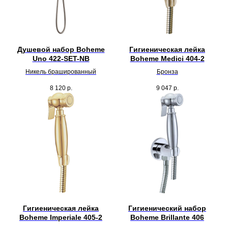
Душевой набор Boheme
Гигиеническая лейка
Uno 422-SET-NB
Boheme Medici 404-2
Никель брашированный
Бронза
8 120
р.
9 047
р.
Гигиеническая лейка
Гигиенический набор
Boheme Imperiale 405-2
Boheme Brillante 406