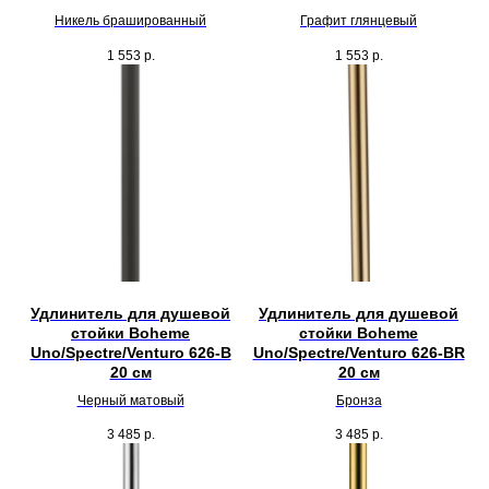
Никель брашированный
Графит глянцевый
1 553
р.
1 553
р.
Удлинитель для душевой
Удлинитель для душевой
стойки Boheme
стойки Boheme
Uno/Spectre/Venturo 626-B
Uno/Spectre/Venturo 626-BR
20 см
20 см
Черный матовый
Бронза
3 485
р.
3 485
р.