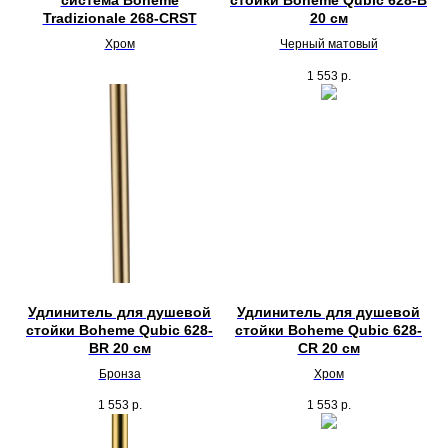
система Boheme
стойки Boheme Qubic 628-B
Tradizionale 268-CRST
20 см
Хром
Черный матовый
1 553
р.
Удлинитель для душевой
Удлинитель для душевой
стойки Boheme Qubic 628-
стойки Boheme Qubic 628-
BR 20 см
CR 20 см
Бронза
Хром
1 553
р.
1 553
р.