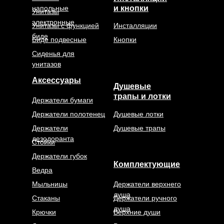
напольные
и кнопки
Унитазы
электронные
Унитазы с функцией
Инсталляции
биде
Биде подвесные
Кнопки
Сиденья для
унитазов
Аксессуары
Душевые
трапы и лотки
Держатели бумаги
Держатели полотенец
Душевые лотки
Держатели
Душевые трапы
дезодоранта
Стойки
Держатели губок
Комплектующие
Ведра
Мыльницы
Держатели верхнего
душа
Стаканы
Держатели ручного
душа
Крючки
Верхние души