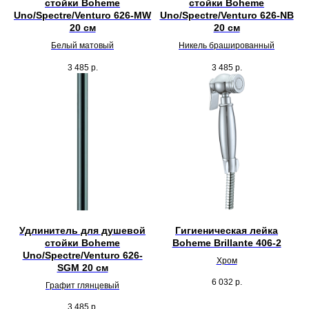
стойки Boheme
стойки Boheme
Uno/Spectre/Venturo 626-MW
Uno/Spectre/Venturo 626-NB
20 см
20 см
Белый матовый
Никель брашированный
3 485
р.
3 485
р.
Удлинитель для душевой
Гигиеническая лейка
стойки Boheme
Boheme Brillante 406-2
Uno/Spectre/Venturo 626-
Хром
SGM 20 см
6 032
р.
Графит глянцевый
3 485
р.