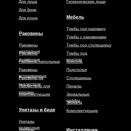
Для душа
Гигиенические души
Для биде
Мебель
Для кухни
Тумбы под раковину
Раковины
Тумбы с раковинами
Раковины
Тумбы под столешницу
накладные
Раковины
Тумбы под
подвесные
консоли
Раковины напольные
Консоли
Раковины
Подстолья
встраиваемые
Раковины на
Столешницы
пьедестале
Пьедесталы для
Пеналы
раковин
Комплектующие
Зеркальные
шкафы
Зеркала
Унитазы и биде
Комплектующие
Унитазы
подвесные
Унитазы
Инсталляции