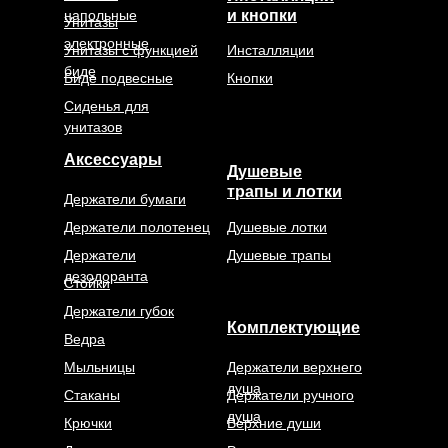
напольные
и кнопки
Унитазы
электронные
Унитазы с функцией
Инсталляции
биде
Биде подвесные
Кнопки
Сиденья для
унитазов
Аксессуары
Душевые
трапы и лотки
Держатели бумаги
Держатели полотенец
Душевые лотки
Держатели
Душевые трапы
дезодоранта
Стойки
Держатели губок
Комплектующие
Ведра
Мыльницы
Держатели верхнего
душа
Стаканы
Держатели ручного
душа
Крючки
Верхние души