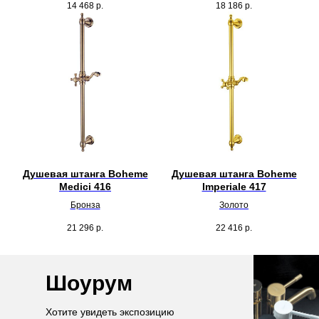
14 468
р.
18 186
р.
Душевая штанга Boheme
Душевая штанга Boheme
Medici 416
Imperiale 417
Бронза
Золото
21 296
р.
22 416
р.
Шоурум
Хотите увидеть экспозицию