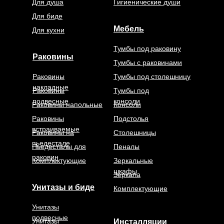
Для душа
Гигиенические души
Для биде
Мебель
Для кухни
Тумбы под раковину
Раковины
Тумбы с раковинами
Раковины
Тумбы под столешницу
накладные
Раковины
Тумбы под
подвесные
консоли
Раковины напольные
Консоли
Раковины
Подстолья
встраиваемые
Раковины на
Столешницы
пьедестале
Пьедесталы для
Пеналы
раковин
Комплектующие
Зеркальные
шкафы
Зеркала
Унитазы и биде
Комплектующие
Унитазы
подвесные
Унитазы
Инсталляции