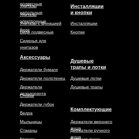
подвесные
Унитазы
Инсталляции
напольные
и кнопки
Унитазы
электронные
Унитазы с функцией
Инсталляции
биде
Биде подвесные
Кнопки
Сиденья для
унитазов
Аксессуары
Душевые
трапы и лотки
Держатели бумаги
Держатели полотенец
Душевые лотки
Держатели
Душевые трапы
дезодоранта
Стойки
Держатели губок
Комплектующие
Ведра
Мыльницы
Держатели верхнего
душа
Стаканы
Держатели ручного
душа
Крючки
Верхние души