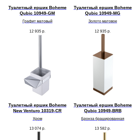
Туалетный ершик Boheme
Туалетный ершик Boheme
Qubic 10949-GM
Qubic 10949-MG
Графит матовый
Золото матовое
12 935
р.
12 935
р.
Туалетный ершик Boheme
Туалетный ершик Boheme
New Venturo 10319-CR
Qubic 10949-BRB
Хром
Бронза брашированная
13 074
р.
13 582
р.