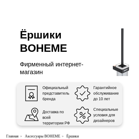
ООО «Интертрейд»
авторизованный интернет-магазин
Ёршики
BOHEME
Фирменный интернет-
магазин
Официальный
Гарантийное
представитель
обслуживание
бренда
до 10 лет
Специальные
Доставка по
условия для
всей
дизайнеров
территории РФ
Главная
»
Аксессуары BOHEME
»
Ёршики