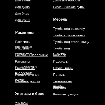
Для ванны
Душевые наборы
Для душа
Гигиенические души
Для биде
Мебель
Для кухни
Тумбы под раковину
Раковины
Тумбы с раковинами
Раковины
Тумбы под столешницу
накладные
Раковины
Тумбы под
подвесные
консоли
Раковины напольные
Консоли
Раковины
Подстолья
встраиваемые
Раковины на
Столешницы
пьедестале
Пьедесталы для
Пеналы
раковин
Комплектующие
Зеркальные
шкафы
Зеркала
Унитазы и биде
Комплектующие
Унитазы