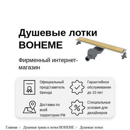
ООО «Интертрейд»
авторизованный интернет-магазин
Душевые лотки
BOHEME
Фирменный интернет-
магазин
Официальный
Гарантийное
представитель
обслуживание
бренда
до 10 лет
Специальные
Доставка по
условия для
всей
дизайнеров
территории РФ
Главная
»
Душевые трапы и лотки BOHEME
»
Душевые лотки