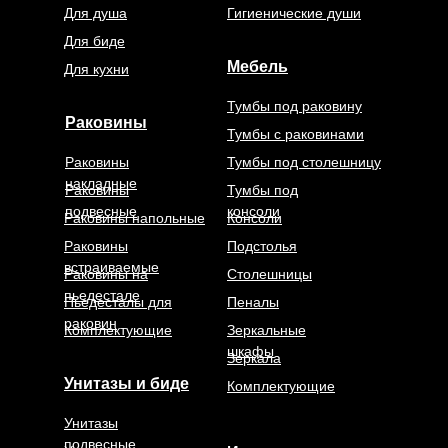
Для душа
Гигиенические души
Для биде
Мебель
Для кухни
Тумбы под раковину
Раковины
Тумбы с раковинами
Раковины
Тумбы под столешницу
накладные
Раковины
Тумбы под
подвесные
консоли
Раковины напольные
Консоли
Раковины
Подстолья
встраиваемые
Раковины на
Столешницы
пьедестале
Пьедесталы для
Пеналы
раковин
Комплектующие
Зеркальные
шкафы
Зеркала
Унитазы и биде
Комплектующие
Унитазы
подвесные