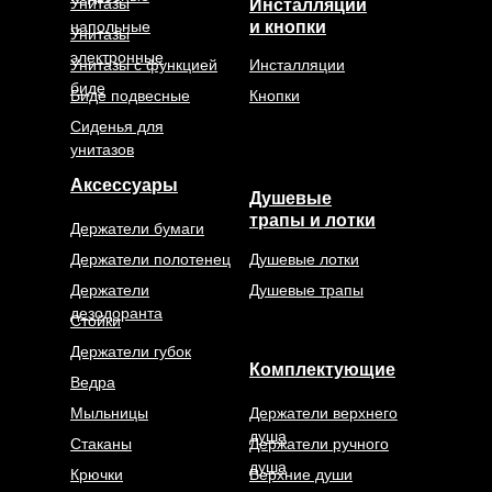
Унитазы
Инсталляции
напольные
и кнопки
Унитазы
электронные
Унитазы с функцией
Инсталляции
биде
Биде подвесные
Кнопки
Сиденья для
унитазов
Аксессуары
Душевые
трапы и лотки
Держатели бумаги
Держатели полотенец
Душевые лотки
Держатели
Душевые трапы
дезодоранта
Стойки
Держатели губок
Комплектующие
Ведра
Мыльницы
Держатели верхнего
душа
Стаканы
Держатели ручного
душа
Крючки
Верхние души