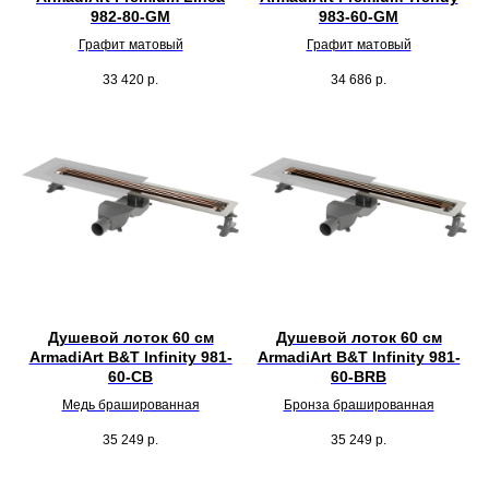
982-80-GM
983-60-GM
Графит матовый
Графит матовый
33 420
р.
34 686
р.
Душевой лоток 60 см
Душевой лоток 60 см
ArmadiArt B&T Infinity 981-
ArmadiArt B&T Infinity 981-
60-CB
60-BRB
Медь брашированная
Бронза брашированная
35 249
р.
35 249
р.