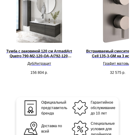
Тумба с раковиной 120 см ArmadiArt
Встраиваемый смеситель
Quatro 790-M2-120-OA-A/792-120-
Cell 135-3-GM на 3 исто
W/801-MW
Дуб/Антрацит
Графит матовый
156 804
р.
32 575
р.
Официальный
Гарантийное
представитель
обслуживание
бренда
до 10 лет
Специальные
Доставка по
условия для
всей
дизайнеров