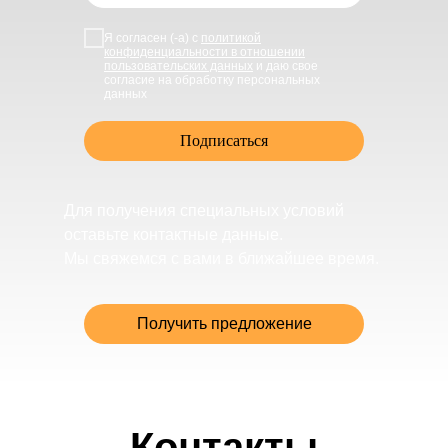
Я согласен (-а) с
политикой
конфиденциальности в отношении
пользовательских данных
и даю свое
согласие на обработку персональных
данных
Подписаться
Для получения специальных условий
оставьте контактные данные.
Мы свяжемся с вами в ближайшее время.
Получить предложение
Контакты