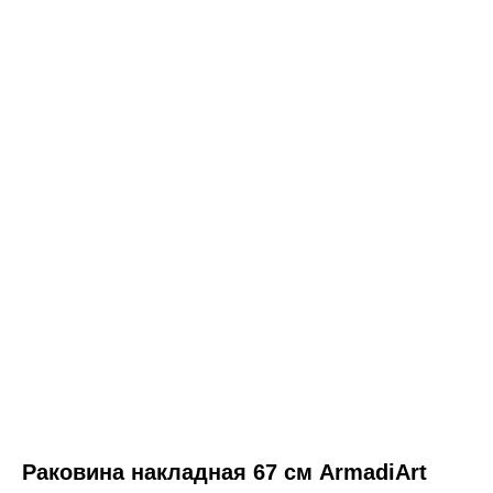
ООО «Интертрейд»
авторизованный интернет-магазин
Раковина накладная 67 см ArmadiArt