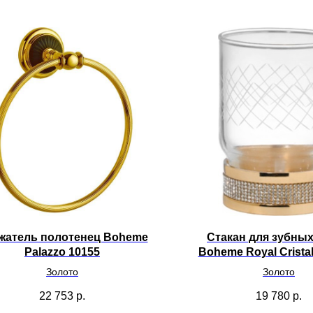
жатель полотенец Boheme
Стакан для зубны
Palazzo 10155
Boheme Royal Crista
Золото
Золото
22 753
р.
19 780
р.