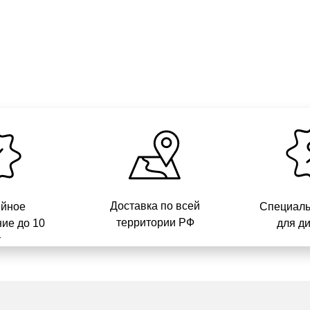
Доставка по всей
ийное
Специаль
территории РФ
ие до 10
для д
т