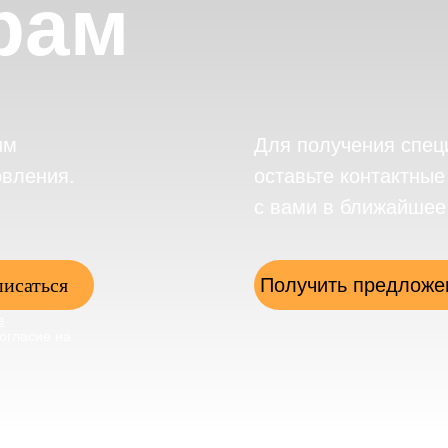
рам
им
Для получения спец
овления.
оставьте контактны
с вами в ближайшее
исаться
Получить предложе
в
огласие на