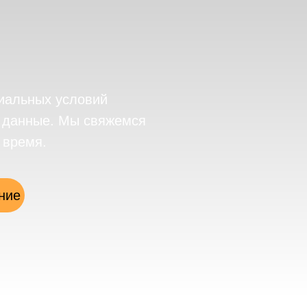
иальных условий
е данные. Мы свяжемся
 время.
ние