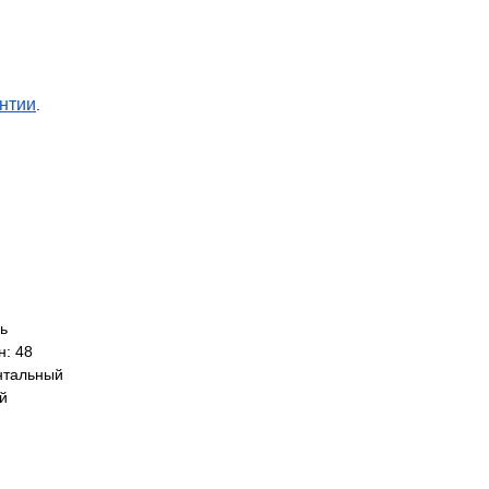
нтии
.
ь
н: 48
нтальный
й