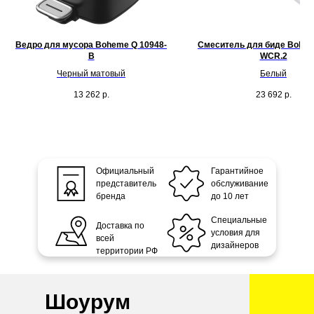
Ведро для мусора Boheme Q 10948-
Смеситель для биде Bohem
B
WCR.2
Черный матовый
Белый
13 262
р.
23 692
р.
Официальный
Гарантийное
представитель
обслуживание
бренда
до 10 лет
Специальные
Доставка по
условия для
всей
дизайнеров
территории РФ
Шоурум