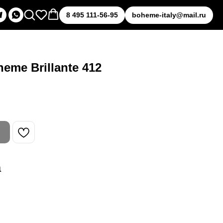
8 495 111-56-95
boheme-italy@mail.ru
me Brillante 412
а