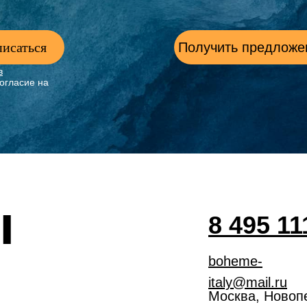
исаться
Получить предложе
в
огласие на
ы
8 495 11
boheme-
italy@mail.ru
Москва, Новоп