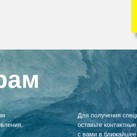
рам
им
Для получения спец
овления.
оставьте контактны
с вами в ближайшее