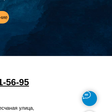
ние
1-56-95
есчаная улица,