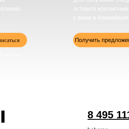
овления.
оставьте контактны
с вами в ближайшее
исаться
Получить предложе
в
огласие на
ы
8 495 11