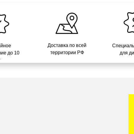
Доставка по всей
ийное
Специаль
территории РФ
ие до 10
для д
т