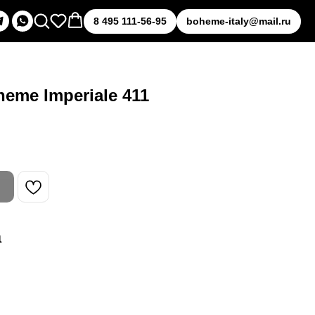
8 495 111-56-95
boheme-italy@mail.ru
eme Imperiale 411
а