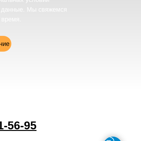
е данные. Мы свяжемся
 время.
ние
1-56-95