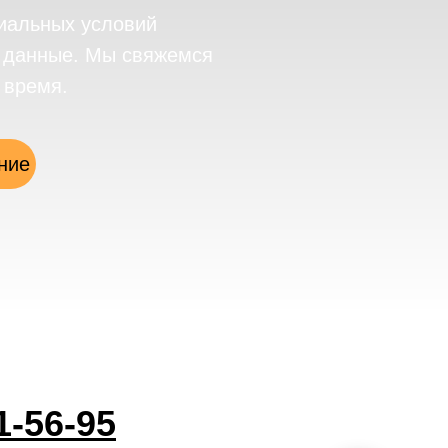
иальных условий
е данные. Мы свяжемся
 время.
ние
1-56-95