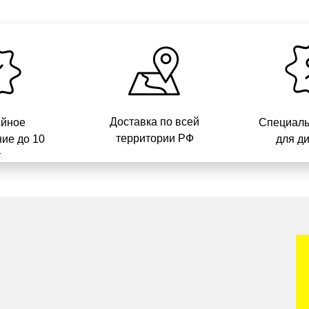
Доставка по всей
ийное
Специаль
территории РФ
ие до 10
для д
т