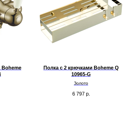
а Boheme
Полка с 2 крючками Boheme Q
4
10965-G
Золото
6 797
р.