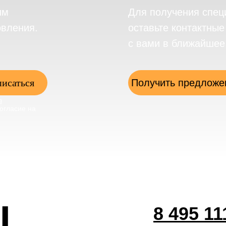
им
Для получения спец
овления.
оставьте контактны
с вами в ближайшее
исаться
Получить предложе
в
огласие на
ы
8 495 11