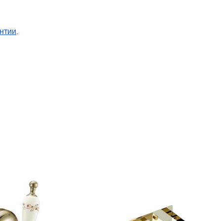
нтии
.