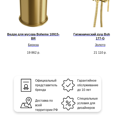
Ведро для мусора Boheme 10915-
Гигиенический душ Boheme
BR
177-G
Бронза
Золото
19 862
р.
21 110
р.
Официальный
Гарантийное
представитель
обслуживание
бренда
до 10 лет
Специальные
Доставка по
условия для
всей
дизайнеров
территории РФ