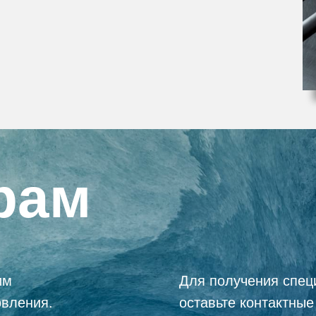
рам
им
Для получения спец
овления.
оставьте контактны