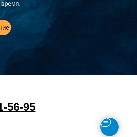
 время.
ние
1-56-95