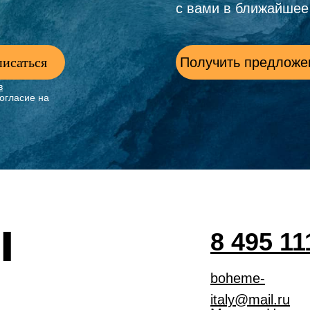
с вами в ближайшее
исаться
Получить предложе
в
огласие на
ы
8 495 11
boheme-
italy@mail.ru