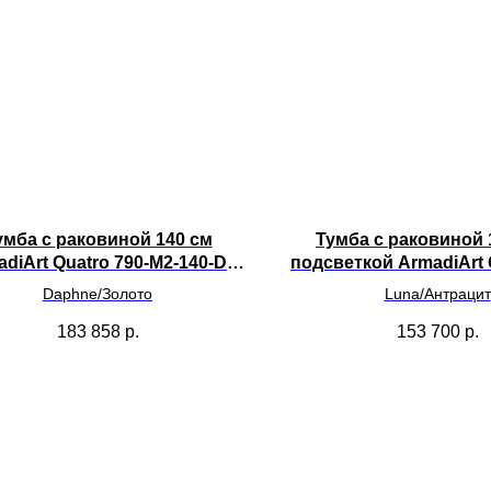
умба с раковиной 140 см
Тумба с раковиной 
diArt Quatro 790-M2-140-D-
подсветкой ArmadiArt 
MG/792-140-W/801-CLCT
M2-120-L-A-LED/793
Daphne/Золото
Luna/Антрацит
183 858
р.
153 700
р.