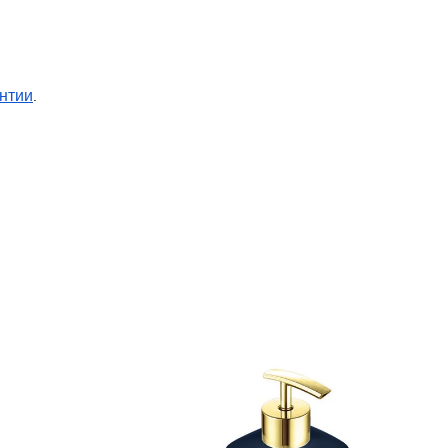
нтии
.