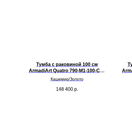
Тумба с раковиной 100 см
Т
ArmadiArt Quatro 790-M1-100-CM-
Arma
RIB-MG/793-100-W
Кашемир/Золото
148 400
р.