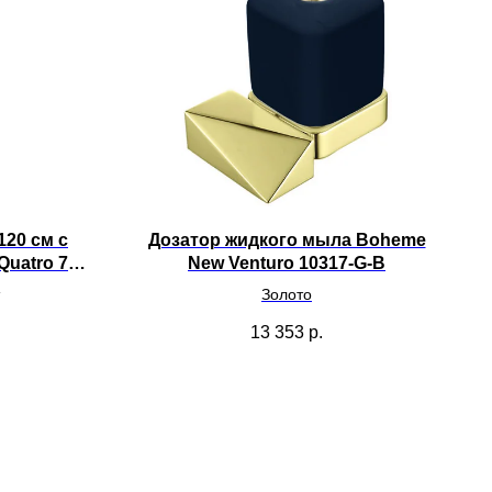
120 см с
Дозатор жидкого мыла Boheme
Quatro 790-
New Venturo 10317-G-B
-120-W-A
Золото
13 353
р.