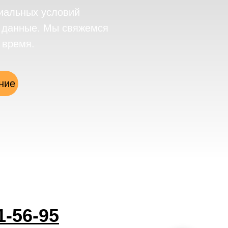
иальных условий
е данные. Мы свяжемся
 время.
ние
1-56-95