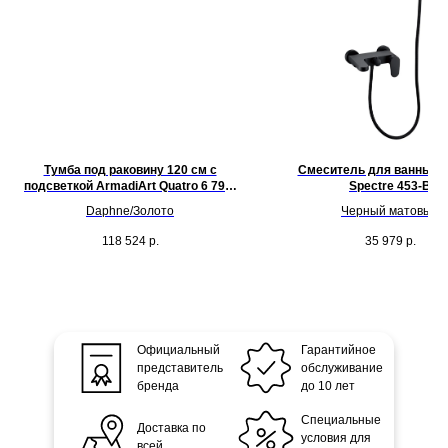
Тумба под раковину 120 см с
Смеситель для ванны B
подсветкой ArmadiArt Quatro 6 790-
Spectre 453-B
M6-120-D-MG-LED
Daphne/Золото
Черный матовый
118 524
р.
35 979
р.
Официальный
Гарантийное
представитель
обслуживание
бренда
до 10 лет
Специальные
Доставка по
условия для
всей