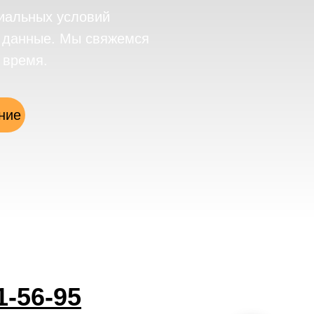
иальных условий
е данные. Мы свяжемся
 время.
ние
1-56-95