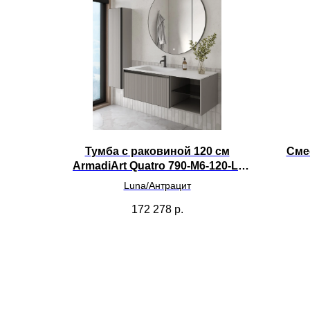
Тумба с раковиной 120 см
Сме
ArmadiArt Quatro 790-M6-120-L-
RIB-A/793-120-W-A
Luna/Антрацит
172 278
р.