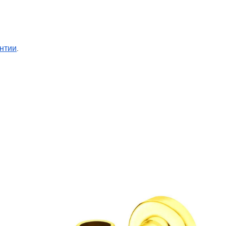
нтии
.