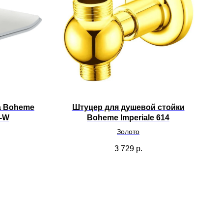
а Boheme
Штуцер для душевой стойки
8-W
Boheme Imperiale 614
Золото
3 729
р.