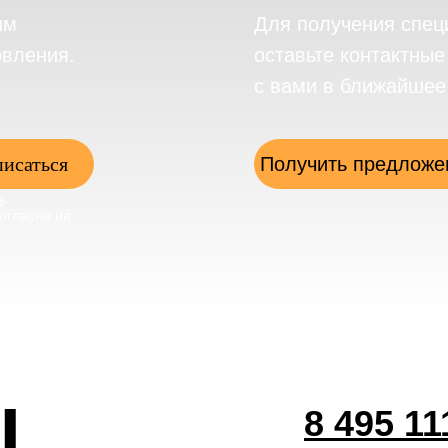
им
Для получения спец
овления.
оставьте контактны
с вами в ближайшее
исаться
Получить предложе
в
огласие на
ы
8 495 11