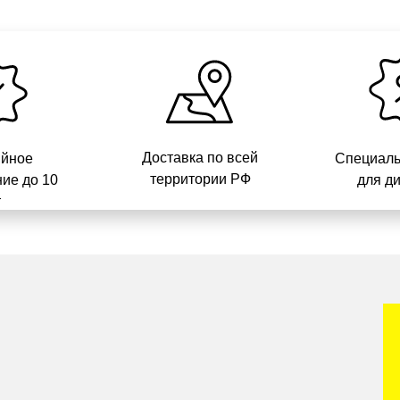
Доставка по всей
ийное
Специаль
территории РФ
ие до 10
для д
т