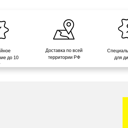
Доставка по всей
ийное
Специаль
территории РФ
ие до 10
для д
т