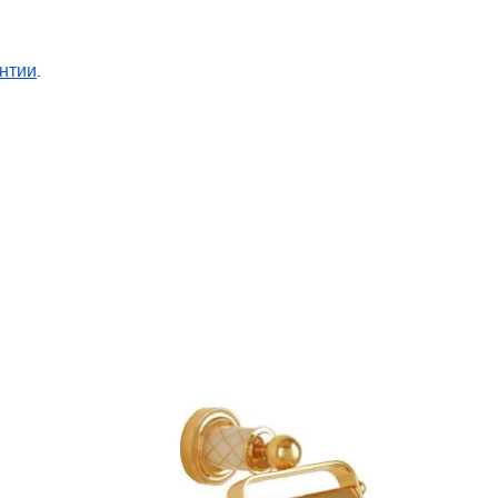
нтии
.