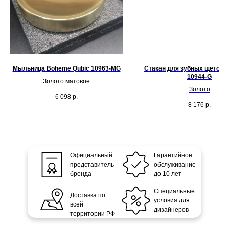
Мыльница Boheme Qubic 10963-MG
Стакан для зубных щеток 
10944-G
Золото матовое
Золото
6 098
р.
8 176
р.
Официальный
Гарантийное
представитель
обслуживание
бренда
до 10 лет
Специальные
Доставка по
условия для
всей
дизайнеров
территории РФ