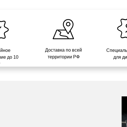
Доставка по всей
ийное
Специаль
территории РФ
ие до 10
для д
т