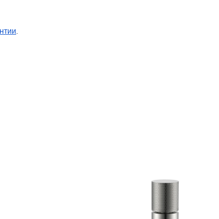
нтии
.