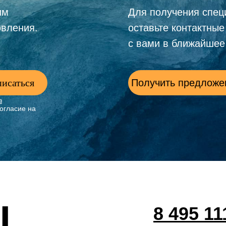
им
Для получения спец
овления.
оставьте контактны
с вами в ближайшее
исаться
Получить предложе
в
огласие на
ы
8 495 11