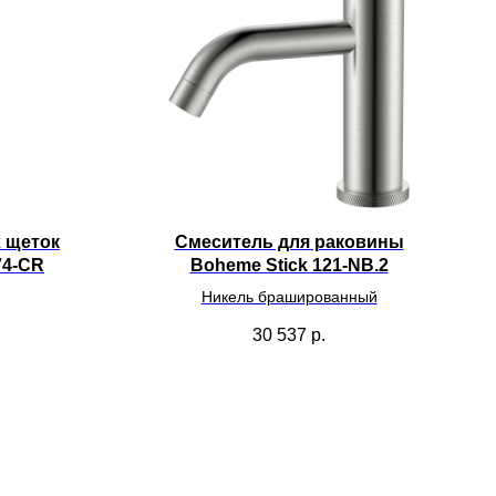
х щеток
Смеситель для раковины
74-CR
Boheme Stick 121-NB.2
Никель брашированный
30 537
р.