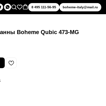
8 495 111-56-95
boheme-italy@mail.ru
ванны Boheme Qubic 473-MG
а