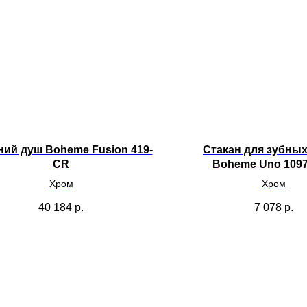
ий душ Boheme Fusion 419-
Стакан для зубны
CR
Boheme Uno 109
Хром
Хром
40 184
р.
7 078
р.