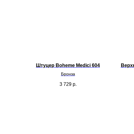
Штуцер Boheme Medici 604
Верхн
Бронза
3 729
р.