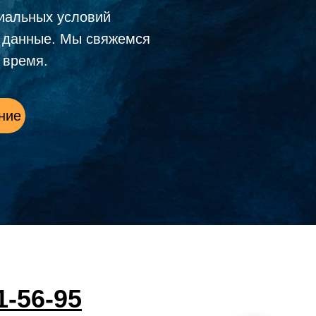
иальных условий
е данные. Мы свяжемся
 время.
ние
1-56-95