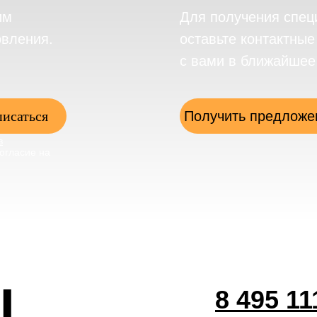
им
Для получения спец
овления.
оставьте контактны
с вами в ближайшее
исаться
Получить предложе
в
огласие на
ы
8 495 11