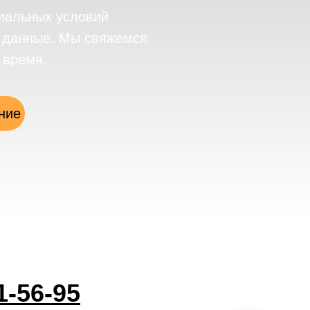
иальных условий
е данные. Мы свяжемся
 время.
ние
1-56-95