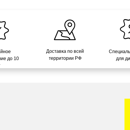
Доставка по всей
ийное
Специаль
территории РФ
ие до 10
для д
т