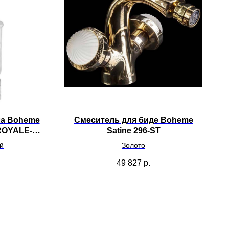
ла Boheme
Смеситель для биде Boheme
-ROYALE-
Satine 296-ST
й
Золото
49 827
р.