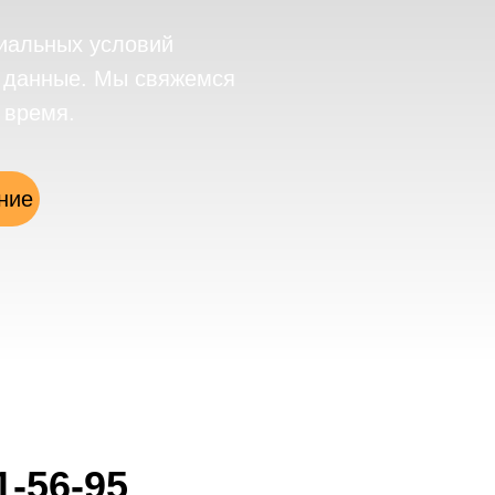
иальных условий
е данные. Мы свяжемся
 время.
ние
1-56-95