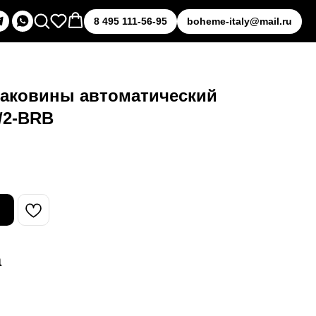
8 495 111-56-95
boheme-italy@mail.ru
раковины автоматический
/2-BRB
а