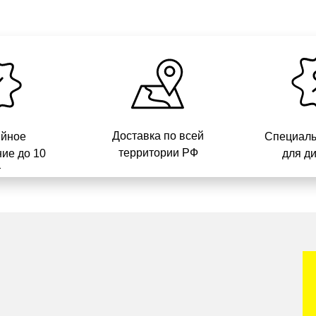
Доставка по всей
ийное
Специаль
территории РФ
ие до 10
для д
т