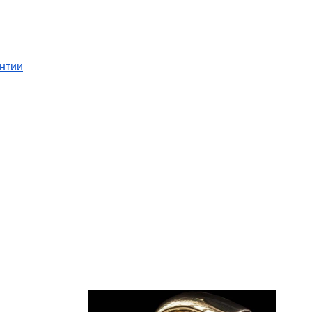
нтии
.