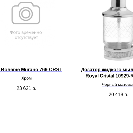
 Boheme Murano 769-CRST
Дозатор жидкого мы
Royal Cristal 10929
Хром
CHROME
Черный матовы
23 621
р.
20 418
р.