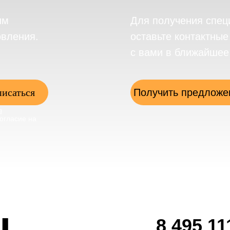
им
Для получения спец
овления.
оставьте контактны
с вами в ближайшее
исаться
Получить предложе
в
огласие на
ы
8 495 11