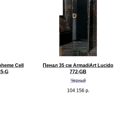
heme Cell
Пенал 35 см ArmadiArt Lucido
25-G
772-GB
Черный
104 156
р.