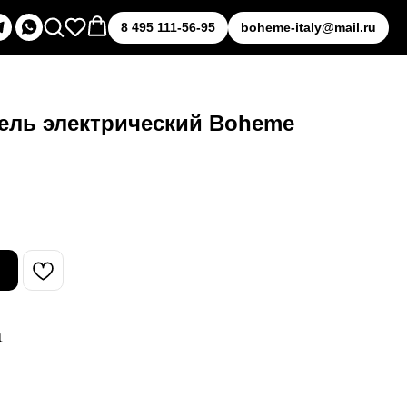
8 495 111-56-95
boheme-italy@mail.ru
ель электрический Boheme
а