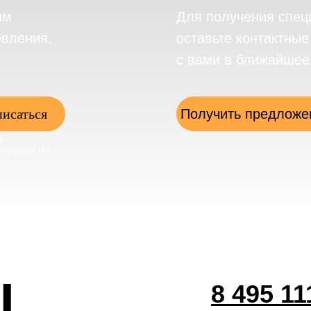
им
Для получения спец
овления.
оставьте контактны
с вами в ближайшее
исаться
Получить предложе
в
огласие на
ы
8 495 11