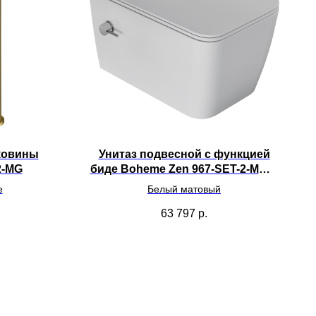
ковины
Унитаз подвесной с функцией
2-MG
биде Boheme Zen 967-SET-2-MW с
сиденьем
е
Белый матовый
63 797
р.