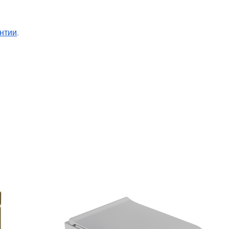
нтии
.