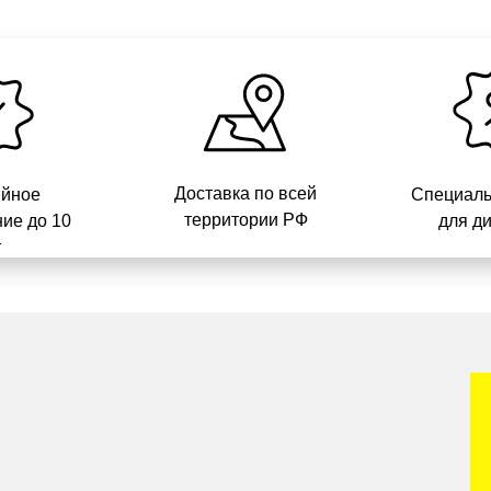
Доставка по всей
ийное
Специаль
территории РФ
ие до 10
для д
т