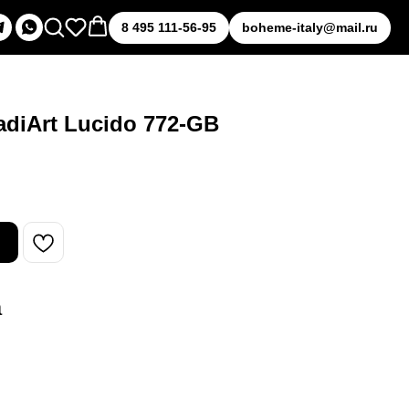
8 495 111-56-95
boheme-italy@mail.ru
diArt Lucido 772-GB
а