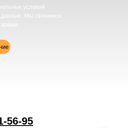
иальных условий
е данные. Мы свяжемся
 время.
ние
1-56-95