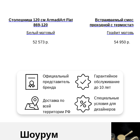
Столешница 120 см ArmadiArt Flat
Встраиваемый смесите
869-120
проходной с термостатом
Stick 124-T-5-GM.1
Белый матовый
Графит матовый
52 573
р.
54 950
р.
Официальный
Гарантийное
представитель
обслуживание
бренда
до 10 лет
Специальные
Доставка по
условия для
всей
дизайнеров
территории РФ
Шоурум