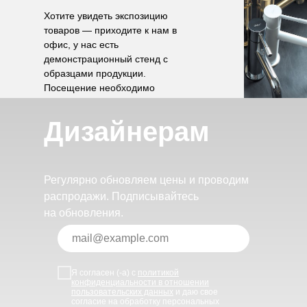
Хотите увидеть экспозицию
товаров — приходите к нам в
офис, у нас есть
демонстрационный стенд с
образцами продукции.
Посещение необходимо
согласовать по телефону.
Дизайнерам
Регулярно обновляем цены и проводим
распродажи. Подписывайтесь
на обновления.
Я согласен (-а) с
политикой
конфиденциальности в отношении
пользовательских данных
и даю свое
согласие на обработку персональных