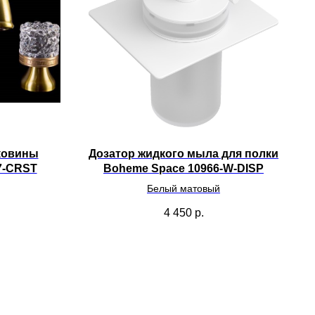
ковины
Дозатор жидкого мыла для полки
7-CRST
Boheme Space 10966-W-DISP
Белый матовый
4 450
р.