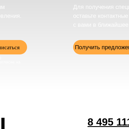
им
Для получения спец
овления.
оставьте контактны
с вами в ближайшее
исаться
Получить предложе
в
огласие на
ы
8 495 11