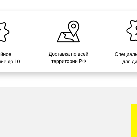
Доставка по всей
ийное
Специаль
территории РФ
ие до 10
для д
т