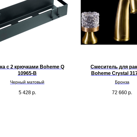
ка с 2 крючками Boheme Q
Смеситель для ра
10965-B
Boheme Crystal 31
Черный матовый
Бронза
5 428
р.
72 660
р.