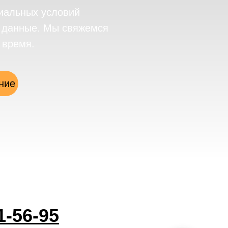
иальных условий
е данные. Мы свяжемся
 время.
ние
1-56-95