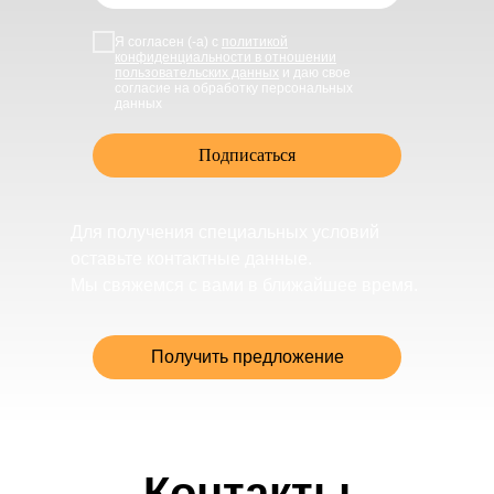
Я согласен (-а) с
политикой
конфиденциальности в отношении
пользовательских данных
и даю свое
согласие на обработку персональных
данных
Подписаться
Для получения специальных условий
оставьте контактные данные.
Мы свяжемся с вами в ближайшее время.
Получить предложение
Контакты