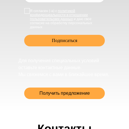
Я согласен (-а) с
политикой
конфиденциальности в отношении
пользовательских данных
и даю свое
согласие на обработку персональных
данных
Подписаться
Для получения специальных условий
оставьте контактные данные.
Мы свяжемся с вами в ближайшее время.
Получить предложение
Контакты