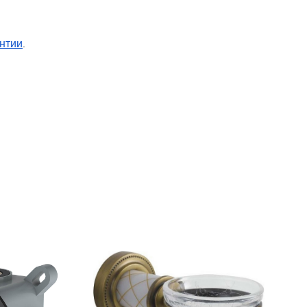
нтии
.