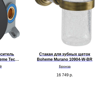
ситель
Стакан для зубных щеток
eme Tech
Boheme Murano 10904-W-BR
й
Бронза
16 749
р.