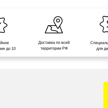
Доставка по всей
ийное
Специаль
территории РФ
ие до 10
для д
т