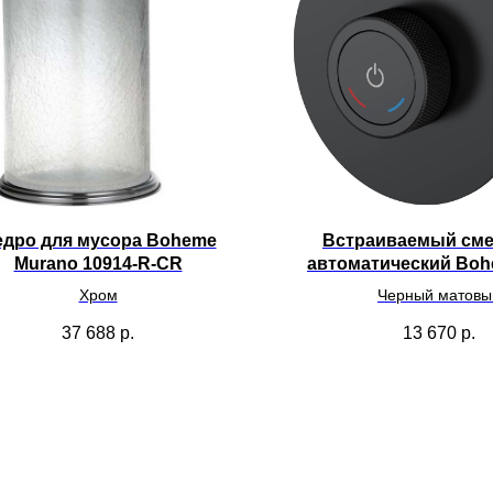
едро для мусора Boheme
Встраиваемый сме
Murano 10914-R-CR
автоматический Boh
154-4-B
Хром
Черный матовы
37 688
р.
13 670
р.