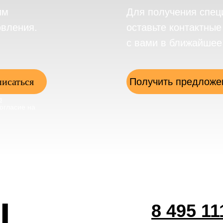
им
Для получения спец
овления.
оставьте контактны
с вами в ближайшее
исаться
Получить предложе
в
огласие на
ы
8 495 11