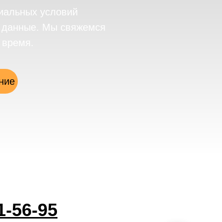
иальных условий
е данные. Мы свяжемся
 время.
ние
1-56-95