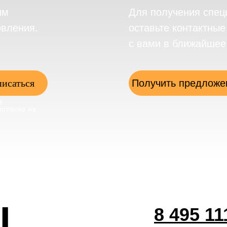
им
Для получения спец
овления.
оставьте контактны
с вами в ближайшее
исаться
Получить предложе
в
огласие на
ы
8 495 11