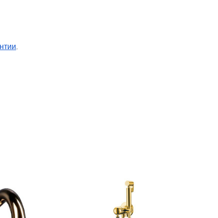
нтии
.