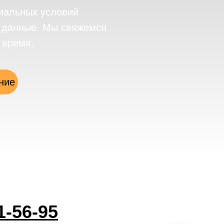
иальных условий
е данные. Мы свяжемся
 время.
ние
1-56-95