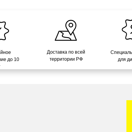
Доставка по всей
ийное
Специаль
территории РФ
ие до 10
для д
т