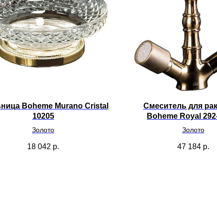
ица Boheme Murano Cristal
Смеситель для ра
10205
Boheme Royal 292
Золото
Золото
18 042
р.
47 184
р.