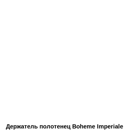
ООО «Интертрейд»
авторизованный интернет-магазин
Держатель полотенец Boheme Imperiale