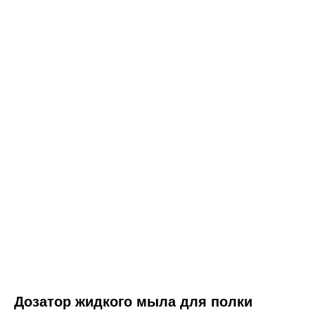
ООО «Интертрейд»
авторизованный интернет-магазин
Дозатор жидкого мыла для полки