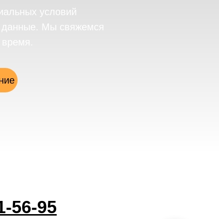
иальных условий
е данные. Мы свяжемся
 время.
ние
1-56-95