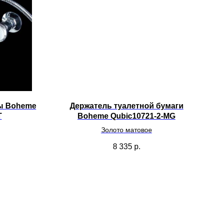
ы Boheme
Держатель туалетной бумаги
T
Boheme Qubic10721-2-MG
Золото матовое
8 335
р.