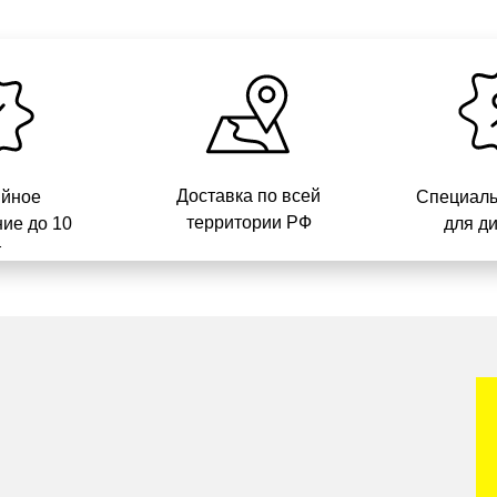
Доставка по всей
ийное
Специаль
территории РФ
ие до 10
для д
т