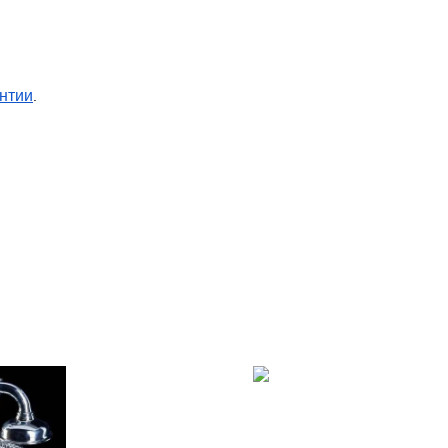
нтии
.