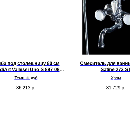
ба под столешницу 80 см
Смеситель для ванн
iArt Vallessi Uno-S 897-080-
Satine 273-S
D
Темный дуб
Хром
86 213
р.
81 729
р.