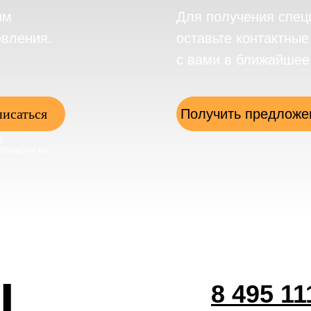
им
Для получения спец
овления.
оставьте контактны
с вами в ближайшее
исаться
Получить предложе
в
огласие на
ы
8 495 11