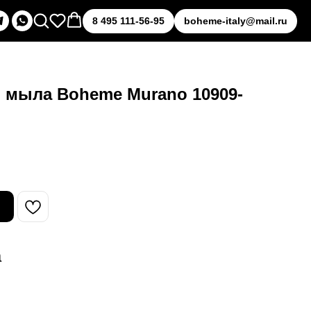
8 495 111-56-95
boheme-italy@mail.ru
 мыла Boheme Murano 10909-
а