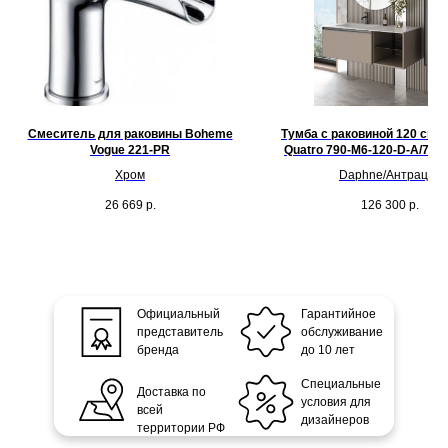
Смеситель для раковины Boheme
Тумба с раковиной 120 см A
Vogue 221-PR
Quatro 790-M6-120-D-A/793
Хром
Daphne/Антрацит
26 669
р.
126 300
р.
Официальный
Гарантийное
представитель
обслуживание
бренда
до 10 лет
Специальные
Доставка по
условия для
всей
дизайнеров
территории РФ