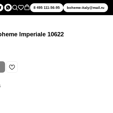
8 495 111-56-95
boheme-italy@mail.ru
heme Imperiale 10622
а