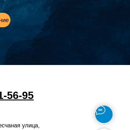
ние
1-56-95
есчаная улица,