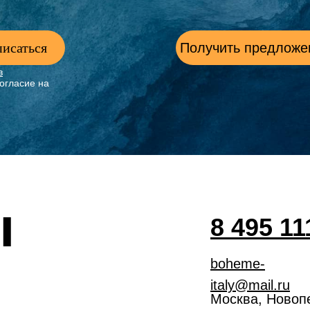
исаться
Получить предложе
в
огласие на
ы
8 495 11
boheme-
italy@mail.ru
Москва, Новоп