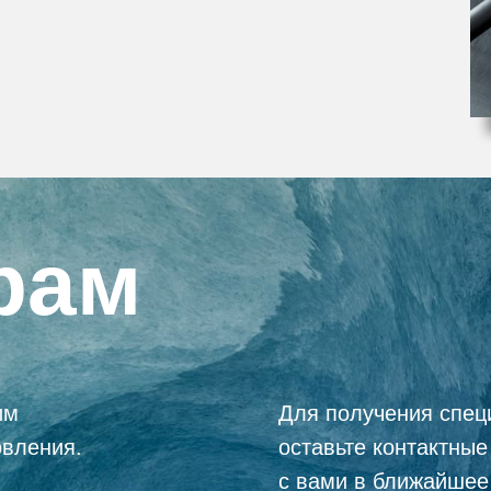
рам
им
Для получения спец
овления.
оставьте контактны
с вами в ближайшее