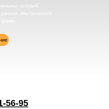
иальных условий
е данные. Мы свяжемся
 время.
ние
1-56-95