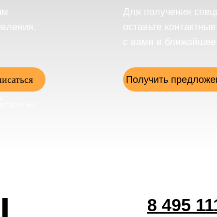
им
Для получения спец
овления.
оставьте контактны
с вами в ближайшее
исаться
Получить предложе
в
огласие на
ы
8 495 11