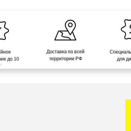
Доставка по всей
ийное
Специаль
территории РФ
ие до 10
для д
т