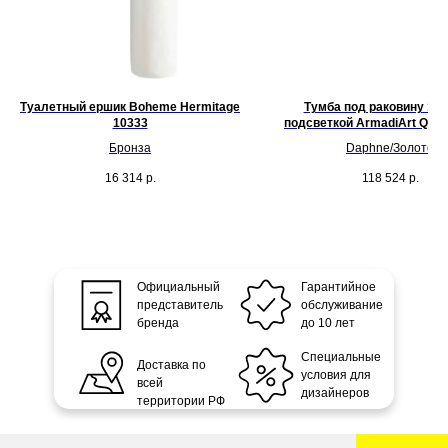
Туалетный ершик Boheme Hermitage
Тумба под раковину 120
10333
подсветкой ArmadiArt Quatr
M6-120-D-MG-LED
Бронза
Daphne/Золото
16 314
р.
118 524
р.
Официальный
Гарантийное
представитель
обслуживание
бренда
до 10 лет
Специальные
Доставка по
условия для
всей
дизайнеров
территории РФ