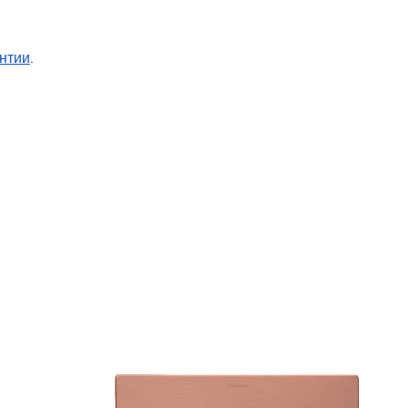
нтии
.