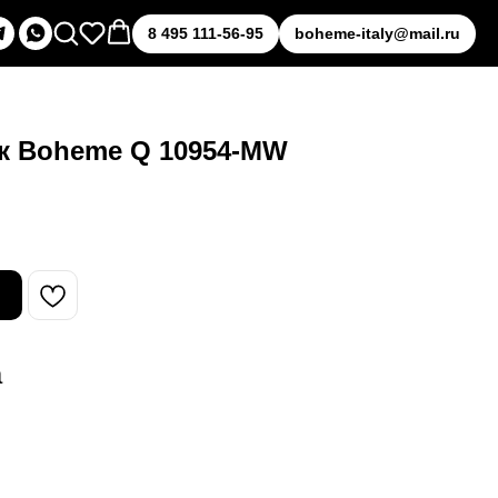
8 495 111-56-95
boheme-italy@mail.ru
к Boheme Q 10954-MW
а