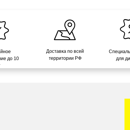
Доставка по всей
ийное
Специаль
территории РФ
ие до 10
для д
т