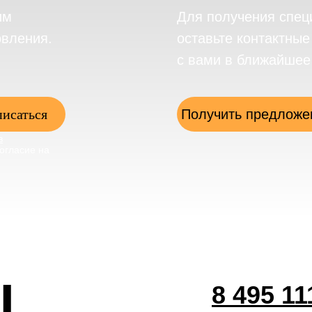
им
Для получения спец
овления.
оставьте контактны
с вами в ближайшее
исаться
Получить предложе
в
огласие на
ы
8 495 11