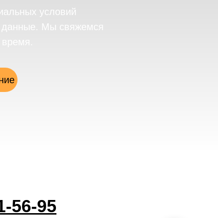
иальных условий
е данные. Мы свяжемся
 время.
ние
1-56-95