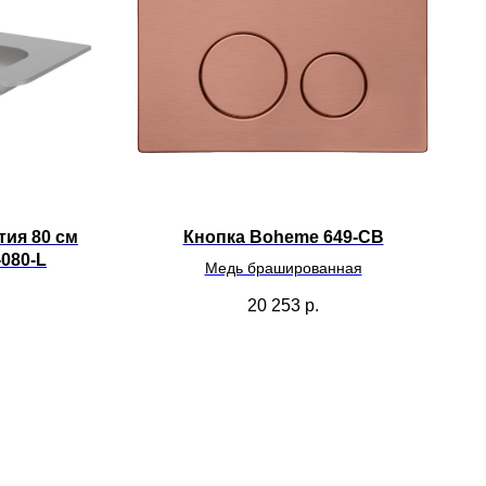
тия 80 см
Кнопка Boheme 649-CB
-080-L
Медь брашированная
20 253
р.