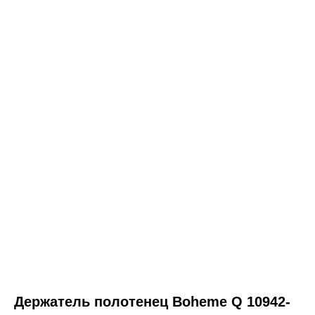
ООО «Интертрейд»
авторизованный интернет-магазин
Держатель полотенец Boheme Q 10942-