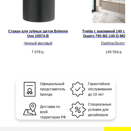
Стакан для зубных щеток Boheme
Тумба с раковиной 140 см A
Uno 10974-B
Quatro 790-M2-140-D-MG/79
A
Черный матовый
Daphne/Золото
7 078
р.
145 554
р.
Официальный
Гарантийное
представитель
обслуживание
бренда
до 10 лет
Специальные
Доставка по
условия для
всей
дизайнеров
территории РФ