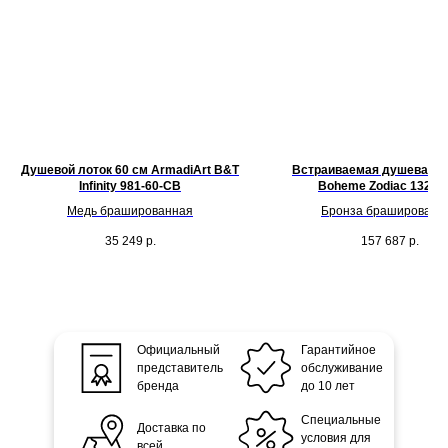
Душевой лоток 60 см ArmadiArt B&T
Встраиваемая душевая с
Infinity 981-60-CB
Boheme Zodiac 132-
Медь брашированная
Бронза брашированн
35 249
р.
157 687
р.
Официальный
Гарантийное
представитель
обслуживание
бренда
до 10 лет
Специальные
Доставка по
условия для
всей