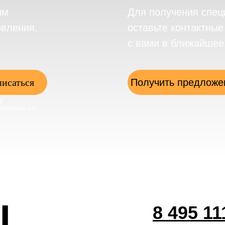
им
Для получения спец
овления.
оставьте контактны
с вами в ближайшее
исаться
Получить предложе
в
огласие на
ы
8 495 11