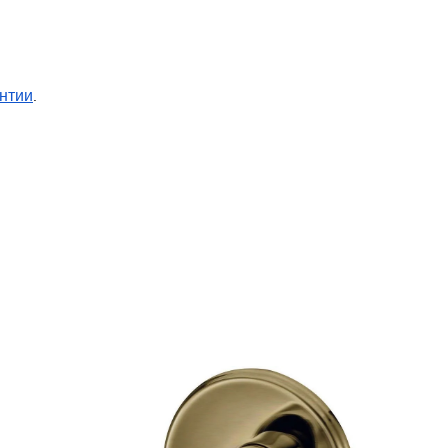
нтии
.