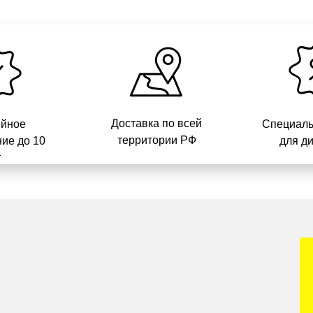
Доставка по всей
ийное
Специаль
территории РФ
ие до 10
для д
т