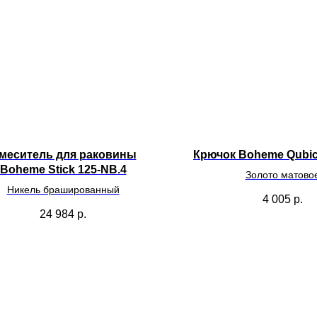
меситель для раковины
Крючок Boheme Qubi
Boheme Stick 125-NB.4
Золото матово
Никель брашированный
4 005
р.
24 984
р.