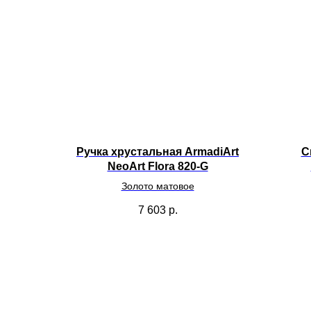
Ручка хрустальная ArmadiArt
С
NeoArt Flora 820-G
Золото матовое
7 603
р.