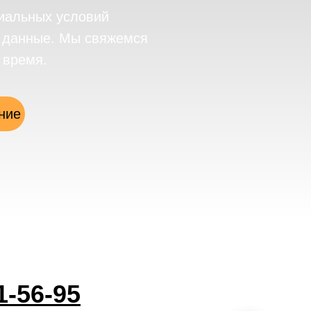
иальных условий
е данные. Мы свяжемся
 время.
ние
1-56-95