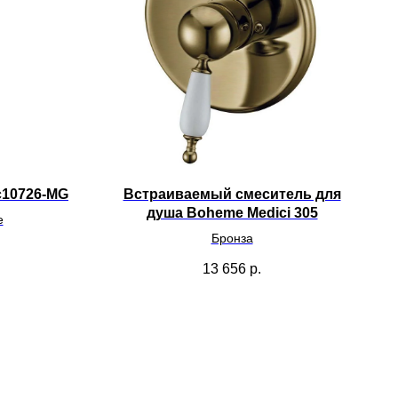
c10726-MG
Встраиваемый смеситель для
душа Boheme Medici 305
е
Бронза
13 656
р.