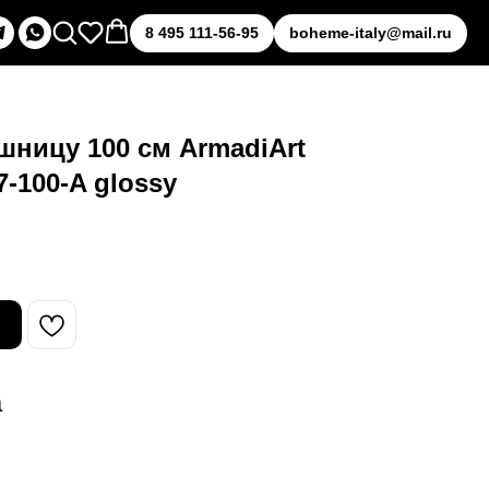
8 495 111-56-95
boheme-italy@mail.ru
шницу 100 см ArmadiArt
7-100-A glossy
а